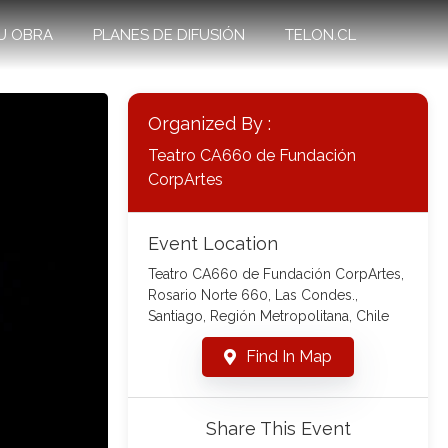
U OBRA
PLANES DE DIFUSIÓN
TELON.CL
Organized By :
Teatro CA660 de Fundación
CorpArtes
Event Location
Teatro CA660 de Fundación CorpArtes,
Rosario Norte 660, Las Condes.,
Santiago, Región Metropolitana, Chile
Find In Map
Share This Event