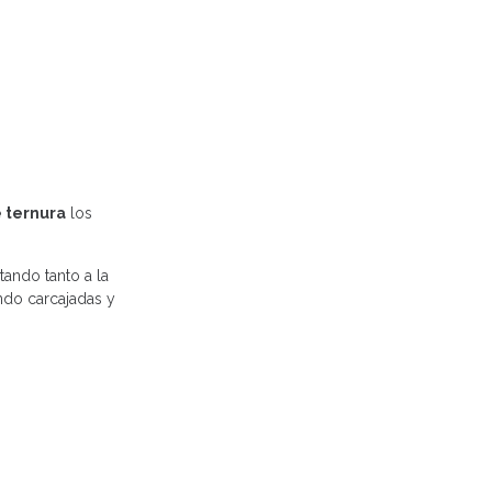
e ternura
los
ando tanto a la
ando carcajadas y