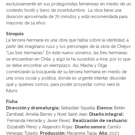
exclusivamente en sus protagonistas femeninas en medio de un
contexto hostil y lleno de incertidumbre. La obra tiene una
duración aproximada de 70 minutos y está recomendada para
mayores de 14 años.
Sinopsis
La tercera hermana es una obra que habla sobre la identidad, a
partir del imaginario ruso y los personajes de la obra de Chéjov
“Las tres hermanas”. En este nuevo universo, las tres hermanas
se encuentran en Chile, y algo le ha sucedido a Irina, por lo que
se debe encontrar un reemplazo. Así, Masha y Olga
comenzarán la búsqueda de su tercera hermana en medio de
una crisis social y política, donde es urgente intentar dilucidar
qué y quiénes somos, para poder proyectar cómo será el
futuro.
Ficha
Dirección y dramaturgia:
Sebastián Squella.
Elenco:
Belén
Zambeat, Amelia Barrés y Noel Saint-Jean.
Diseño integral:
Fernanda Herrada y Javier Pavez.
Realización de vestuario:
Elizabeth Pérez y Alejandro Rojas.
Diseño sonoro:
Camilo
Venegas Toledo.
Producción:
Macarena Tapia.
Año:
2023.