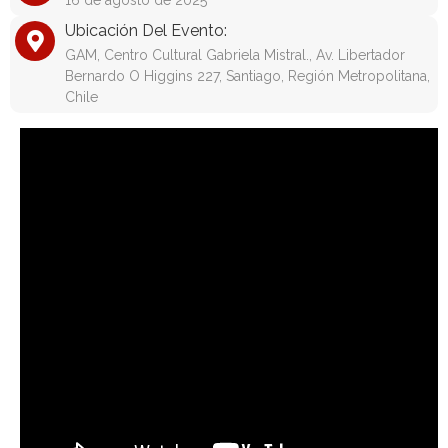
16 de agosto de 2025
Ubicación Del Evento:
GAM, Centro Cultural Gabriela Mistral., Av. Libertador
Bernardo O Higgins 227, Santiago, Región Metropolitana,
Chile