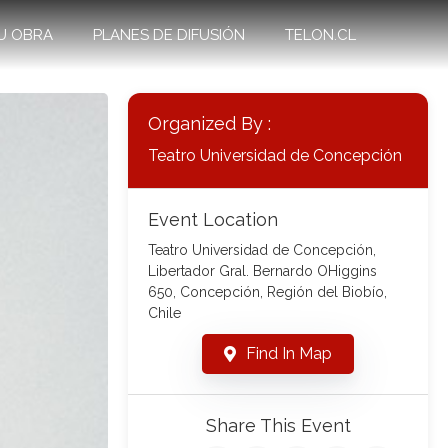
U OBRA
PLANES DE DIFUSIÓN
TELON.CL
Organized By :
Teatro Universidad de Concepción
Event Location
Teatro Universidad de Concepción,
Libertador Gral. Bernardo OHiggins
650, Concepción, Región del Biobío,
Chile
Find In Map
Share This Event