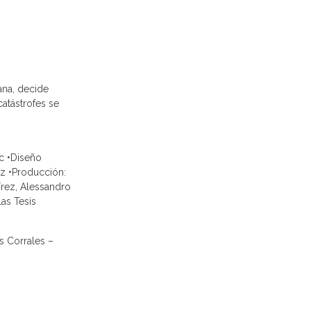
ana, decide
atástrofes se
yc •Diseño
ez •Producción:
írez, Alessandro
Las Tesis
s Corrales –