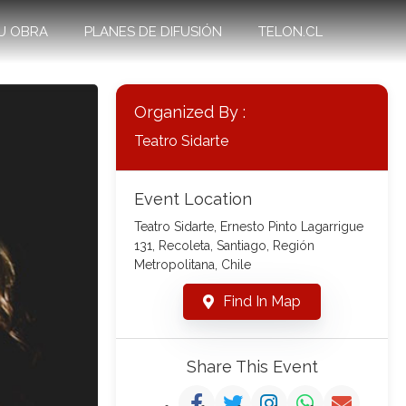
U OBRA
PLANES DE DIFUSIÓN
TELON.CL
Organized By :
Teatro Sidarte
Event Location
Teatro Sidarte, Ernesto Pinto Lagarrigue
131, Recoleta, Santiago, Región
Metropolitana, Chile
Find In Map
Share This Event