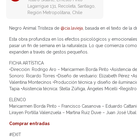
Lagarrigue 131, Recoleta, Santiago,
Región Metropolitana, Chile
Negro Animal Tristeza de
@cia.lavieja
, basada en el texto de la 
Esta obra profundiza en los efectos psicológicos y emocionales
pasar un fin de semana en la naturaleza. Lo que comienza como u
expanden a través de gestos pequeños.
FICHA ARTÍSTICA
•Dirección: Rodrigo Aro – Maricarmen Borda Pinto •Asistencia d
Sonoro: Ricardo Torres •Diseño de vestuario: Elizabeth Pérez •A
Valentina Montecinos •Producción técnica y diseño de iluminaci
Tapia •Asistencia técnica: Stella Zúñiga, Ángeles Micelli •Regist
ELENCO
Maricarmen Borda Pinto – Francisco Casanova – Eduardo Cattani 
Lirayen Portilla Valenzuela – Martina Ruiz Duve – Juan José Uba
Comprar entradas
#EXIT