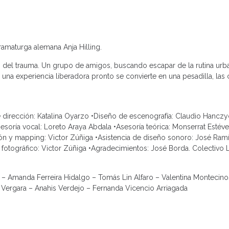
dramaturga alemana Anja Hilling.
 del trauma. Un grupo de amigos, buscando escapar de la rutina urb
na experiencia liberadora pronto se convierte en una pesadilla, las c
e dirección: Katalina Oyarzo •Diseño de escenografía: Claudio Hancz
sesoría vocal: Loreto Araya Abdala •Asesoría teórica: Monserrat Estév
ón y mapping: Victor Zúñiga •Asistencia de diseño sonoro: José Ram
ro fotográfico: Victor Zúñiga •Agradecimientos: José Borda. Colectivo 
– Amanda Ferreira Hidalgo – Tomás Lin Alfaro – Valentina Montecino
l Vergara – Anahis Verdejo – Fernanda Vicencio Arriagada