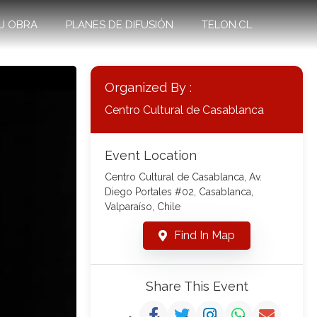
U OBRA
PLANES DE DIFUSIÓN
TELON.CL
Organized By :
Centro Cultural de Casablanca
Event Location
Centro Cultural de Casablanca, Av.
Diego Portales #02, Casablanca,
Valparaíso, Chile
Find In Map
Share This Event