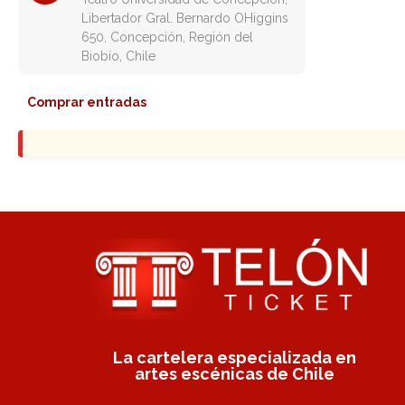
Libertador Gral. Bernardo OHiggins
650, Concepción, Región del
Biobío, Chile
Comprar entradas
La cartelera especializada en
artes escénicas de Chile