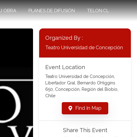
U OBRA
PLANES DE DIFUSIÓN
TELON.CL
Organized By :
Teatro Universidad de Concepción
Event Location
Teatro Universidad de Concepción,
Libertador Gral. Bernardo OHiggins
650, Concepción, Región del Biobío,
Chile
Find In Map
Share This Event