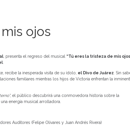
 mis ojos
al
, presenta el regreso del musical
“Tú eres la tristeza de mis ojo
el
.
, recibe la inesperada visita de su ídolo,
el Divo de Juárez
. Sin sa
laciones familiares mientras los hijos de Victoria enfrentan la inmine
terno”
, el público descubrirá una conmovedora historia sobre la
una energía musical arrolladora.
ores Auditores (Felipe Olivares y Juan Andrés Rivera)