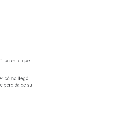
s”
, un éxito que
ber cómo llegó
nte pérdida de su