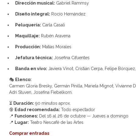
Dirección musical:
Gabriel Rammsy
Diseño integral:
Rocío Hernández
Peluquería:
Carla Casali
Maquillaje:
Rubén Aravena
Producción:
Matías Morales
Jefatura técnica:
Josefina Cifuentes
Banda en vivo:
Javiera Vinot, Cristián Cerpa, Felipe Bórquez
🎭
Elenco:
Carmen Gloria Bresky, Germán Pinilla, Mariela Mignot, Vivianne D
Adri Stuven, Josefina Fiebelkorn.
⏳
Duración:
90 minutos aprox.
🔞
Edad recomendada:
Todo espectador
📍
Funciones:
Del 16 al 26 de octubre — Jueves a domingo
📍
Lugar:
Teatro Nescafé de las Artes
Comprar entradas