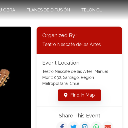
U OBRA
PLANES DE DIFUSIÓN
TELON.CL
Organized By :
Teatro Nescafé de las Artes
Event Location
Teatro Nescafé de las Artes, Manuel
Montt 032, Santiago, Región
Metropolitana, Chile
Find In Map
Share This Event