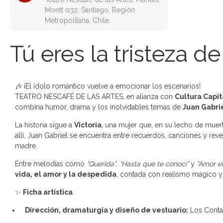
Montt 032, Santiago, Región
Metropolitana, Chile
Tú eres la tristeza de
🎶 ¡El ídolo romántico vuelve a emocionar los escenarios!
TEATRO NESCAFÉ DE LAS ARTES, en alianza con
Cultura Capit
combina humor, drama y los inolvidables temas de
Juan Gabri
La historia sigue a
Victoria
, una mujer que, en su lecho de muerte
allí, Juan Gabriel se encuentra entre recuerdos, canciones y reve
madre.
Entre melodías como
“Querida”
,
“Hasta que te conocí”
y
“Amor e
vida, el amor y la despedida
, contada con realismo mágico y 
✨
Ficha artística
Dirección, dramaturgia y diseño de vestuario:
Los Contad