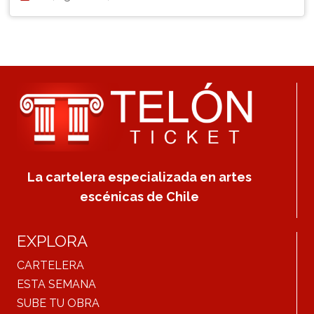
La cartelera especializada en artes
escénicas de Chile
EXPLORA
CARTELERA
ESTA SEMANA
SUBE TU OBRA