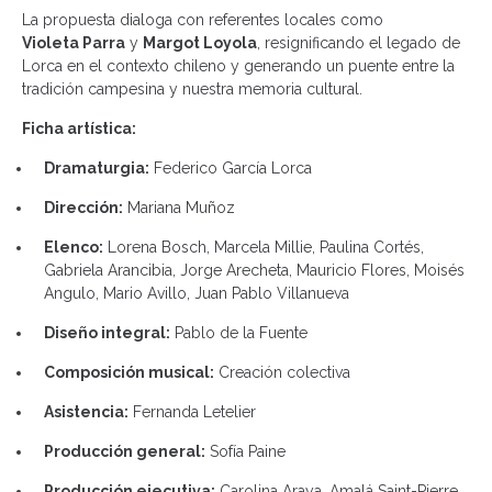
La propuesta dialoga con referentes locales como
Violeta Parra
y
Margot Loyola
, resignificando el legado de
Lorca en el contexto chileno y generando un puente entre la
tradición campesina y nuestra memoria cultural.
Ficha artística:
Dramaturgia:
Federico García Lorca
Dirección:
Mariana Muñoz
Elenco:
Lorena Bosch, Marcela Millie, Paulina Cortés,
Gabriela Arancibia, Jorge Arecheta, Mauricio Flores, Moisés
Angulo, Mario Avillo, Juan Pablo Villanueva
Diseño integral:
Pablo de la Fuente
Composición musical:
Creación colectiva
Asistencia:
Fernanda Letelier
Producción general:
Sofía Paine
Producción ejecutiva:
Carolina Araya, Amalá Saint-Pierre