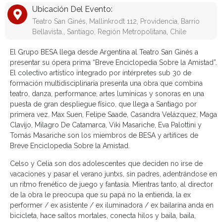
Ubicación Del Evento:
Teatro San Ginés, Mallinkrodt 112, Providencia, Barrio
Bellavista., Santiago, Región Metropolitana, Chile
El Grupo BESA llega desde Argentina al Teatro San Ginés a
presentar su ópera prima “Breve Enciclopedia Sobre la Amistad”.
El colectivo artístico integrado por intérpretes sub 30 de
formación multidisciplinaria presenta una obra que combina
teatro, danza, performance, artes lumínicas y sonoras en una
puesta de gran despliegue físico, que llega a Santiago por
primera vez. Max Suen, Felipe Saade, Casandra Velázquez, Maga
Clavijo, Milagro De Catamarca, Viki Masariche, Eva Palottini y
Tomás Masariche son los miembros de BESA y artífices de
Breve Enciclopedia Sobre la Amistad.
Celso y Celia son dos adolescentes que deciden no irse de
vacaciones y pasar el verano juntxs, sin padres, adentrándose en
un ritmo frenético de juego y fantasía. Mientras tanto, al director
de la obra le preocupa que su papá no la entienda, la ex
performer / ex asistente / ex iluminadora / ex bailarina anda en
bicicleta, hace saltos mortales, conecta hilos y baila, baila,