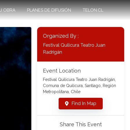
U OBRA
PLANES DE DIFUSIÓN
TELON.CL
Organized By :
Festival Quilicura Teatro Juan
Radrigán
Event Location
Festival Quilicura Teatro Juan Radrigán,
Comuna de Quilicura, Santiago, Región
Metropolitana, Chile
Find In Map
Share This Event