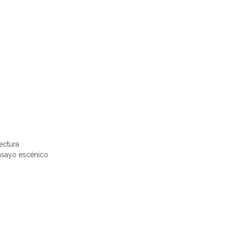
lectura
ensayo escénico