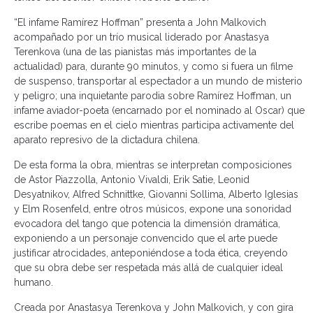
“El infame Ramírez Hoffman” presenta a John Malkovich
acompañado por un trío musical liderado por Anastasya
Terenkova (una de las pianistas más importantes de la
actualidad) para, durante 90 minutos, y como si fuera un filme
de suspenso, transportar al espectador a un mundo de misterio
y peligro; una inquietante parodia sobre Ramírez Hoffman, un
infame aviador-poeta (encarnado por el nominado al Oscar) que
escribe poemas en el cielo mientras participa activamente del
aparato represivo de la dictadura chilena.
De esta forma la obra, mientras se interpretan composiciones
de Astor Piazzolla, Antonio Vivaldi, Erik Satie, Leonid
Desyatnikov, Alfred Schnittke, Giovanni Sollima, Alberto Iglesias
y Elm Rosenfeld, entre otros músicos, expone una sonoridad
evocadora del tango que potencia la dimensión dramática,
exponiendo a un personaje convencido que el arte puede
justificar atrocidades, anteponiéndose a toda ética, creyendo
que su obra debe ser respetada más allá de cualquier ideal
humano.
Creada por Anastasya Terenkova y John Malkovich, y con gira