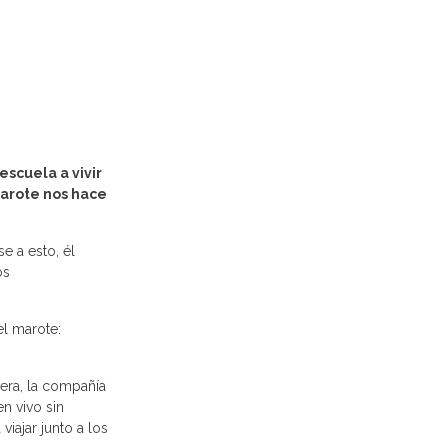
escuela a vivir
Marote nos hace
e a esto, él
os
el marote:
era, la compañía
n vivo sin
iajar junto a los