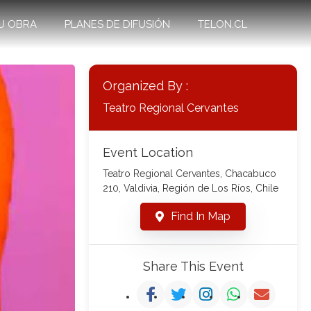
U OBRA
PLANES DE DIFUSIÓN
TELON.CL
Organized By :
Teatro Regional Cervantes
Event Location
Teatro Regional Cervantes, Chacabuco
210, Valdivia, Región de Los Ríos, Chile
Find In Map
Share This Event