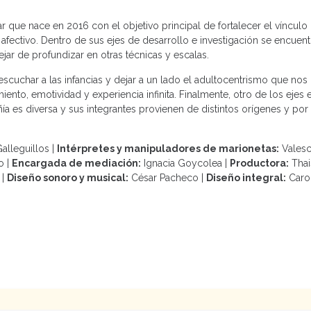
 que nace en 2016 con el objetivo principal de fortalecer el vínculo 
 afectivo. Dentro de sus ejes de desarrollo e investigación se encuent
ejar de profundizar en otras técnicas y escalas.
cuchar a las infancias y dejar a un lado el adultocentrismo que nos
nto, emotividad y experiencia infinita. Finalmente, otro de los ejes e
ñía es diversa y sus integrantes provienen de distintos orígenes y p
alleguillos |
Intérpretes y manipuladores de marionetas:
Valesc
o |
Encargada de mediación:
Ignacia Goycolea |
Productora:
Thai
 |
Diseño sonoro y musical:
César Pacheco |
Diseño integral:
Carol