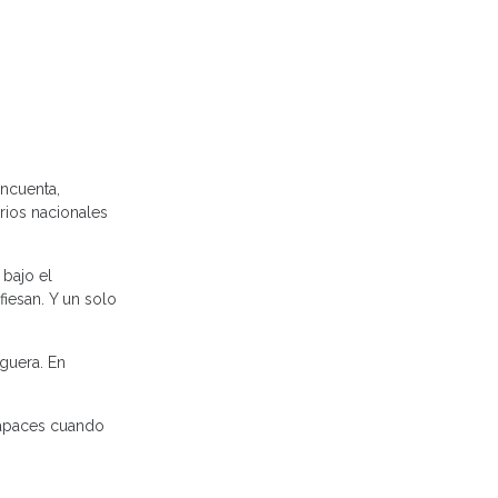
incuenta,
rios nacionales
 bajo el
iesan. Y un solo
iguera. En
capaces cuando