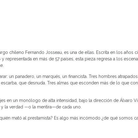
rgo chileno Fernando Josseau, es una de ellas. Escrita en los años c
 y representada en más de 57 países, esta pieza regresa a los escena
e.
rar: un panadero, un marqués, un financista. Tres hombres atrapados
ue escarba, que desnuda. Tres almas que esconden más de lo que conf
jes en un monólogo de alta intensidad, bajo la dirección de Álvaro V
o y la verdad —o la mentira—de cada uno.
 ¿quién mató al prestamista? Es algo más incómodo ¿de qué somos 