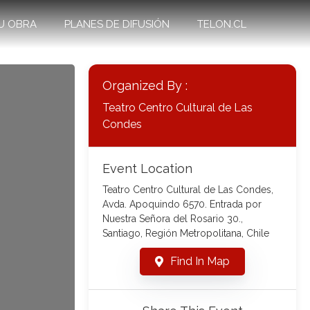
U OBRA
PLANES DE DIFUSIÓN
TELON.CL
Organized By :
Teatro Centro Cultural de Las
Condes
Event Location
Teatro Centro Cultural de Las Condes,
Avda. Apoquindo 6570. Entrada por
Nuestra Señora del Rosario 30.,
Santiago, Región Metropolitana, Chile
Find In Map