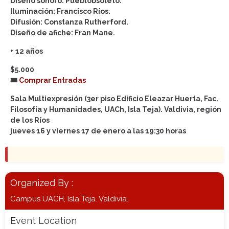
Diseño sonoro: Pueblobsoleto.
Iluminación: Francisco Ríos.
Difusión: Constanza Rutherford.
Diseño de afiche: Fran Mane.
+ 12 años
$5.000
🎟️
Comprar Entradas
Sala Multiexpresión (3er piso Edificio Eleazar Huerta, Fac.
Filosofía y Humanidades, UACh, Isla Teja). Valdivia, región
de los Ríos
jueves 16 y viernes 17 de enero a las 19:30 horas
Organized By :
Campus UACH, Isla Teja. Valdivia.
Event Location