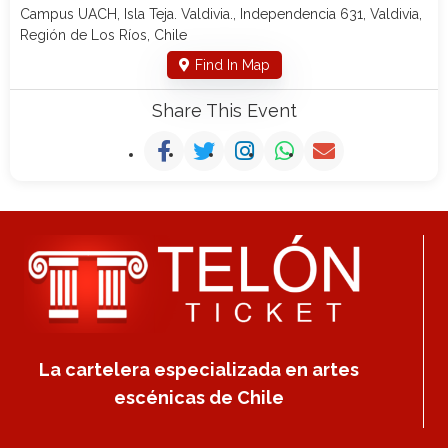
Campus UACH, Isla Teja. Valdivia., Independencia 631, Valdivia,
Región de Los Ríos, Chile
Find In Map
Share This Event
La cartelera especializada en artes
escénicas de Chile