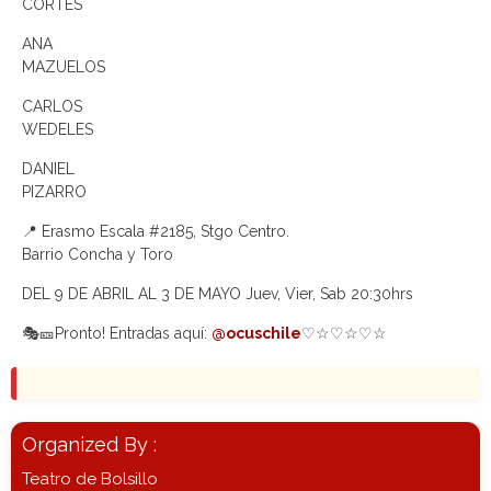
CORTÉS
ANA
MAZUELOS
CARLOS
WEDELES
DANIEL
PIZARRO
📍 Erasmo Escala #2185, Stgo Centro.
Barrio Concha y Toro
DEL 9 DE ABRIL AL 3 DE MAYO Juev, Vier, Sab 20:30hrs
🎭🎫Pronto! Entradas aquí:
@ocuschile
♡☆♡☆♡☆
Organized By :
Teatro de Bolsillo