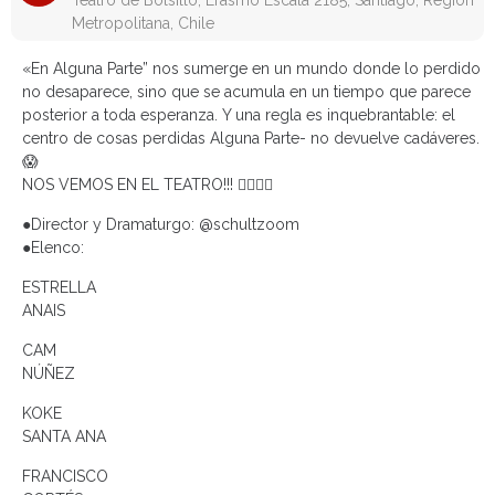
Teatro de Bolsillo, Erasmo Escala 2185, Santiago, Región
Metropolitana, Chile
«En Alguna Parte” nos sumerge en un mundo donde lo perdido
no desaparece, sino que se acumula en un tiempo que parece
posterior a toda esperanza. Y una regla es inquebrantable: el
centro de cosas perdidas Alguna Parte- no devuelve cadáveres.
😱
NOS VEMOS EN EL TEATRO!!! ❤️‍🔥❤️‍🔥
●Director y Dramaturgo: @schultzoom
●Elenco:
ESTRELLA
ANAIS
CAM
NÚÑEZ
KOKE
SANTA ANA
FRANCISCO