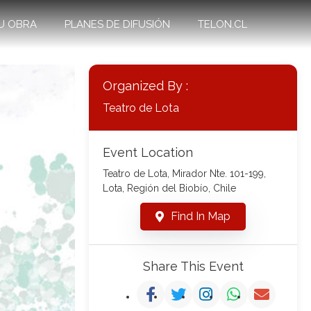
U OBRA
PLANES DE DIFUSIÓN
TELON.CL
Organized By :
Teatro de Lota
Event Location
Teatro de Lota, Mirador Nte. 101-199,
Lota, Región del Biobío, Chile
Find In Map
Share This Event