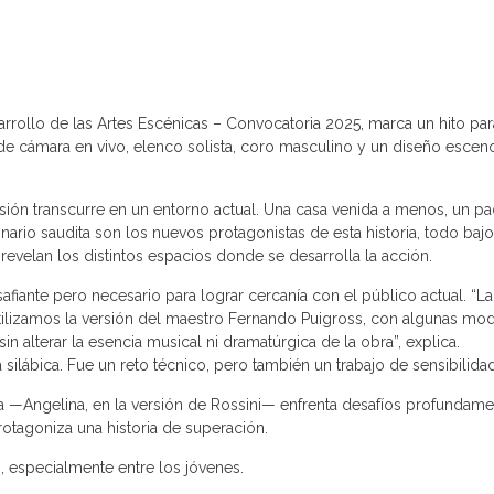
rrollo de las Artes Escénicas – Convocatoria 2025, marca un hito par
a de cámara en vivo, elenco solista, coro masculino y un diseño escen
ersión transcurre en un entorno actual. Una casa venida a menos, un pa
rio saudita son los nuevos protagonistas de esta historia, todo bajo
revelan los distintos espacios donde se desarrolla la acción.
afiante pero necesario para lograr cercanía con el público actual. “La
tilizamos la versión del maestro Fernando Puigross, con algunas mod
 alterar la esencia musical ni dramatúrgica de la obra”, explica.
ilábica. Fue un reto técnico, pero también un trabajo de sensibilidad 
nta —Angelina, en la versión de Rossini— enfrenta desafíos profunda
protagoniza una historia de superación.
, especialmente entre los jóvenes.