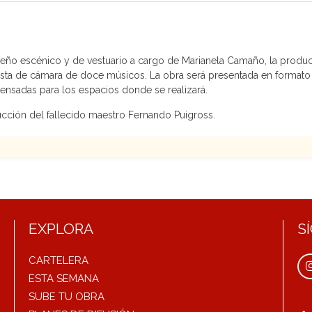
iseño escénico y de vestuario a cargo de Marianela Camaño, la produ
uesta de cámara de doce músicos. La obra será presentada en format
pensadas para los espacios donde se realizará.
cción del fallecido maestro Fernando Puigross.
EXPLORA
S
CARTELERA
ESTA SEMANA
SUBE TU OBRA