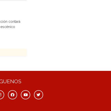
cción contará
o escénico
ÍGUENOS