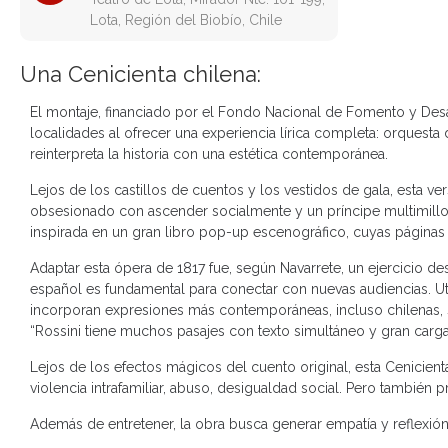
Lota, Región del Biobío, Chile
Una Cenicienta chilena:
El montaje, financiado por el Fondo Nacional de Fomento y Desa
localidades al ofrecer una experiencia lírica completa: orquest
reinterpreta la historia con una estética contemporánea.
Lejos de los castillos de cuentos y los vestidos de gala, esta v
obsesionado con ascender socialmente y un príncipe multimillona
inspirada en un gran libro pop-up escenográfico, cuyas páginas 
Adaptar esta ópera de 1817 fue, según Navarrete, un ejercicio des
español es fundamental para conectar con nuevas audiencias. U
incorporan expresiones más contemporáneas, incluso chilenas, sin
“Rossini tiene muchos pasajes con texto simultáneo y gran carga s
Lejos de los efectos mágicos del cuento original, esta Cenicie
violencia intrafamiliar, abuso, desigualdad social. Pero también 
Además de entretener, la obra busca generar empatía y reflexión