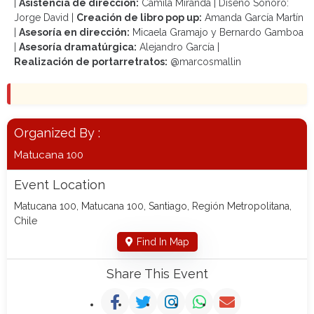
|
Asistencia de dirección:
Camila Miranda | Diseño Sonoro:
Jorge David |
Creación de libro pop up:
Amanda García Martín
|
Asesoría en dirección:
Micaela Gramajo y Bernardo Gamboa
|
Asesoría dramatúrgica:
Alejandro García |
Realización de portarretratos:
@marcosmallin
Organized By :
Matucana 100
Event Location
Matucana 100, Matucana 100, Santiago, Región Metropolitana,
Chile
Find In Map
Share This Event