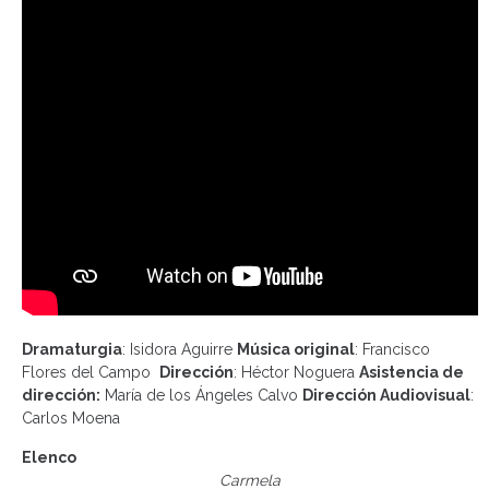
Dramaturgia
: Isidora Aguirre
Música original
: Francisco
Flores del Campo
Dirección
: Héctor Noguera
Asistencia de
dirección:
María de los Ángeles Calvo
Dirección Audiovisual
:
Carlos Moena
Elenco
Carmela