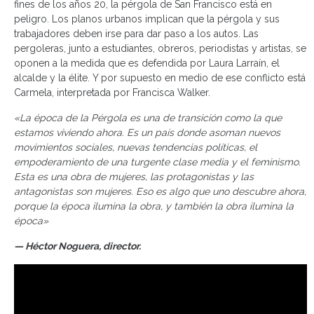
fines de los años 20, la pérgola de San Francisco está en
peligro. Los planos urbanos implican que la pérgola y sus
trabajadores deben irse para dar paso a los autos. Las
pergoleras, junto a estudiantes, obreros, periodistas y artistas, se
oponen a la medida que es defendida por Laura Larraín, el
alcalde y la élite. Y por supuesto en medio de ese conflicto está
Carmela, interpretada por Francisca Walker.
«La época de la Pérgola es una de transición como la que
estamos viviendo ahora. Es un país donde asoman nuevos
movimientos sociales, nuevas tendencias políticas, el
empoderamiento de una turgente clase media y el feminismo.
Esta es una obra de mujeres, las protagonistas y las
antagonistas son mujeres. Eso es algo que uno descubre ahora,
porque la época ilumina la obra, y también la obra ilumina la
época»
— Héctor Noguera, director.