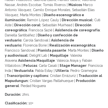
Nassar, Andrés Escobar, Tomás Riveros |
Músicos
Marco
Antonio Vásquez, Camilo Enrique Morales, Sebastián Elías
Vásquez, Marta Montes |
Diseño escenográfico e
iluminación:
Ramón López Cauly |
Dirección musical:
Cuti
Aste |
Dirección coral:
Sebastián Muirhead |
Dirección
coreográfica
: Francisca Sazié |
Asistencia de coreografía
:
Daniella Santibáñez |
Diseño y confección de
vestuario:
Carola Sandoval |
Asistencia de
vestuario:
Florencia Borie |
Realización escenográfica
:
Francisco Sandoval |
Pianista pasante
: Marta Montes |
Diseño
y audiovisual:
Delight Lab |
Maquillaje
: Valeska
Aravena
Asistencia Maquillaje
: Valesca Araya y Fabián
Villalobos |
Pelucas
: Carla Casali |
Stage Manager
: Francisca
Inda |
Vestuarista
: Pabla Estay |
Utilería
: Pedro Gramegna
|
Transcripción y captions:
Cristian Errázuriz |
Traducción al
Mapudungun:
Cristian Vargas Paillahueque |
Producción
general
: Piedad Noguera
Duración:
2hrs.
Clasificación:
10+