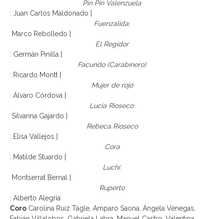
Pin Pin Valenzuela
: Juan Carlos Maldonado |
Fuenzalida:
Marco Rebolledo |
El Regidor
: Germán Pinilla |
Facundo (Carabinero)
: Ricardo Montt |
Mujer de rojo
: Álvaro Córdova |
Lucía Rioseco:
Silvanna Gajardo |
Rebeca Rioseco
: Elisa Vallejos |
Cora
: Matilde Stuardo |
Luchi:
Montserrat Bernal |
Ruperto
: Alberto Alegría
Coro
Carolina Ruiz Tagle, Amparo Saona, Ángela Venegas,
Fabián Villalobos, Gabriela Labra, Manuel Castro, Valentina