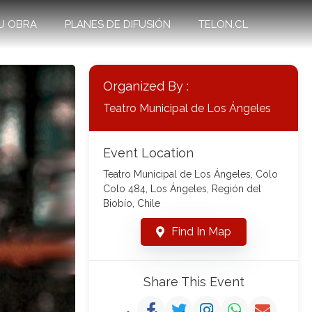
U OBRA
PLANES DE DIFUSIÓN
TELON.CL
Organized By :
Teatro Municipal de Los Ángeles
Event Location
Teatro Municipal de Los Ángeles, Colo
Colo 484, Los Ángeles, Región del
Biobío, Chile
Find In Map
Share This Event