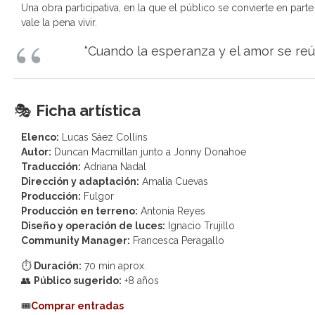
Una obra participativa, en la que el público se convierte en p
vale la pena vivir.
“Cuando la esperanza y el amor se reún
🎭
Ficha artística
Elenco:
Lucas Sáez Collins
Autor:
Duncan Macmillan junto a Jonny Donahoe
Traducción:
Adriana Nadal
Dirección y adaptación:
Amalia Cuevas
Producción:
Fulgor
Producción en terreno:
Antonia Reyes
Diseño y operación de luces:
Ignacio Trujillo
Community Manager:
Francesca Peragallo
⏱️
Duración:
70 min aprox.
👥
Público sugerido:
+8 años
🎟️
Comprar entradas