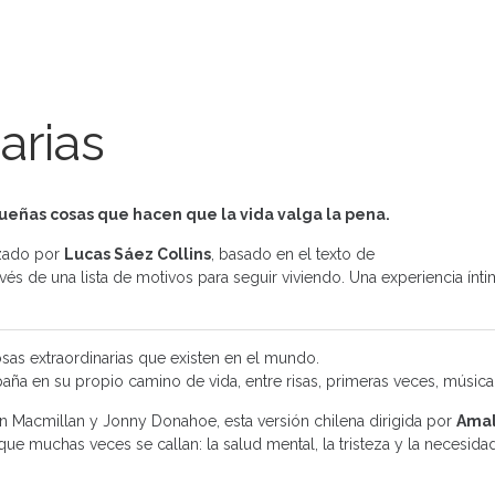
arias
queñas cosas que hacen que la vida valga la pena.
izado por
Lucas Sáez Collins
, basado en el texto de
ravés de una lista de motivos para seguir viviendo. Una experiencia ínt
osas extraordinarias que existen en el mundo.
paña en su propio camino de vida, entre risas, primeras veces, músic
 Macmillan y Jonny Donahoe, esta versión chilena dirigida por
Amal
ue muchas veces se callan: la salud mental, la tristeza y la necesida