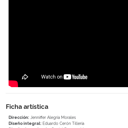
Ficha artística
Dirección:
Jenniffer Alegría Morales
Diseño integral:
Eduardo Cerón Tillería