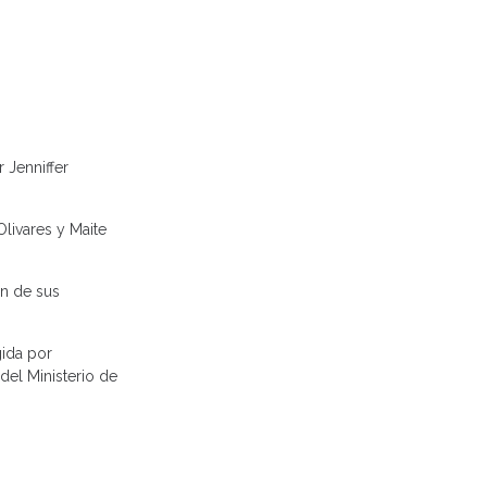
 Jenniffer
Olivares y Maite
an de sus
igida por
del Ministerio de