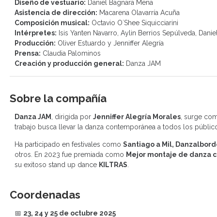
Diseño de vestuario:
Daniel Bagnara Mena
Asistencia de dirección:
Macarena Olavarría Acuña
Composición musical:
Octavio O´Shee Siquicciarini
Intérpretes:
Isis Yanten Navarro, Aylin Berrios Sepúlveda, Danie
Producción:
Oliver Estuardo y Jenniffer Alegría
Prensa:
Claudia Palominos
Creación y producción general:
Danza JAM
Sobre la compañía
Danza JAM
, dirigida por
Jenniffer Alegría Morales
, surge com
trabajo busca llevar la danza contemporánea a todos los públic
Ha participado en festivales como
Santiago a Mil, Danzalbord
otros. En 2023 fue premiada como
Mejor montaje de danza
su exitoso stand up dance
KILTRAS
.
Coordenadas
📅
23, 24 y 25 de octubre 2025