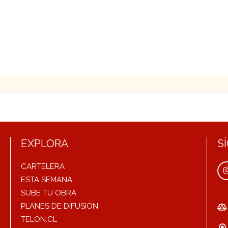
EXPLORA
S
CARTELERA
ESTA SEMANA
SUBE TU OBRA
PLANES DE DIFUSIÓN
TELON.CL