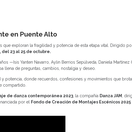
te en Puente Alto
ue exploran la fragilidad y potencia de esta etapa vital. Dirigido por
 del 23 al 25 de octubre.
7 años —Isis Yanten Navarro, Aylin Berrios Sepúlveda, Daniela Martínez 
pa llena de preguntas, cambios, nostalgia y deseo.
ad y potencia, donde recuerdos, confesiones y movimientos que brot
je compartido.
aje de danza contemporánea 2023
, la compañía
Danza JAM
, dir
financiada por el
Fondo de Creación de Montajes Escénicos 2025