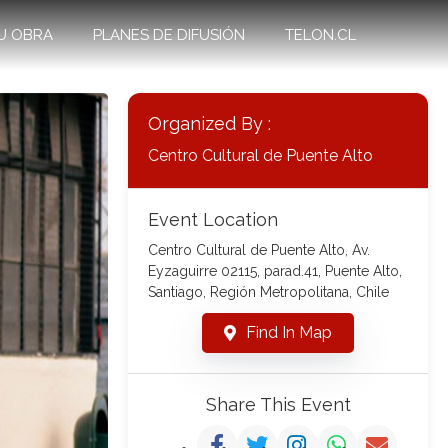
U OBRA
PLANES DE DIFUSIÓN
TELON.CL
Organized By :
Centro Cultural de Puente Alto
Event Location
Centro Cultural de Puente Alto, Av.
Eyzaguirre 02115, parad.41, Puente Alto,
Santiago, Región Metropolitana, Chile
Find In Map
Share This Event