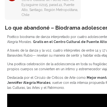
Eyzaguirre 02115, parad.41, Puente
Alto, Santiago, Región Metropolitana,
Chile
Lo que abandoné – Biodrama adolescen
Poético biodrama de danza interpretado por cuatro adolescentes q
Alegría Morales.
Gratis en el Centro Cultural de Puente Alto,
A través de la danza y la voz, cuatro intérpretes de entre 14 y 1
Banavides Rubio— revelan su manera de sentir y habitar esta eta
Una poética celebración de la adolescencia en toda su fragilid
propios cuerpos se convierten en un íntimo y estremecedor via
Destacada por el Círculo de Críticos de Arte como
Mejor mont
Jenniffer Alegría Morales
, vuelve con esta intensa propuesta 
las Culturas, las Artes y el Patrimonio.