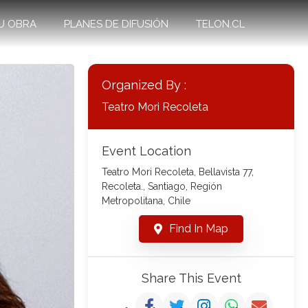
U OBRA
PLANES DE DIFUSIÓN
TELON.CL
Organized By :
Teatro Mori Recoleta
Event Location
Teatro Mori Recoleta, Bellavista 77,
Recoleta., Santiago, Región
Metropolitana, Chile
Find In Map
Share This Event