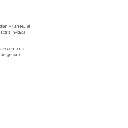
an Villarreal, el
ctriz invitada
ndose como un
a de género.