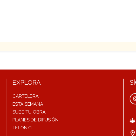
EXPLORA
S
CARTELERA
ESTA SEMANA
SUBE TU OBRA
PLANES DE DIFUSIÓN
TELON.CL