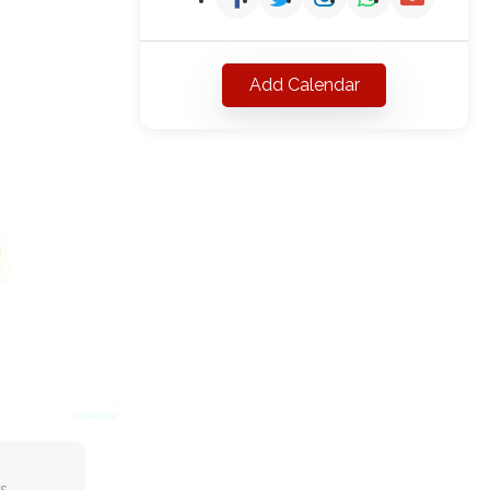
Add Calendar
s,