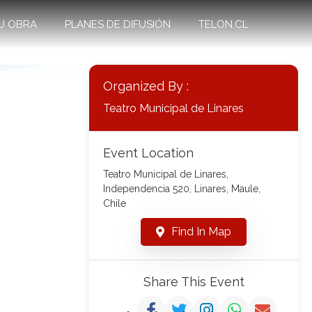
U OBRA
PLANES DE DIFUSIÓN
TELON.CL
Organized By :
Teatro Municipal de Linares
Event Location
Teatro Municipal de Linares,
Independencia 520, Linares, Maule,
Chile
Find In Map
Share This Event