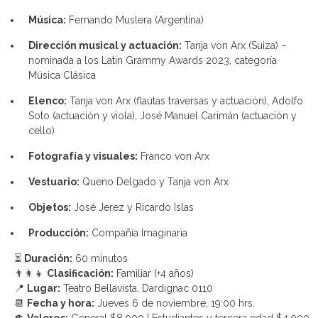
Música:
Fernando Muslera (Argentina)
Dirección musical y actuación:
Tanja von Arx (Suiza) –
nominada a los Latin Grammy Awards 2023, categoría
Música Clásica
Elenco:
Tanja von Arx (flautas traversas y actuación), Adolfo
Soto (actuación y viola), José Manuel Carimán (actuación y
cello)
Fotografía y visuales:
Franco von Arx
Vestuario:
Queno Delgado y Tanja von Arx
Objetos:
José Jerez y Ricardo Islas
Producción:
Compañía Imaginaria
⏳
Duración:
60 minutos
👨‍👩‍👧
Clasificación:
Familiar (+4 años)
📍
Lugar:
Teatro Bellavista, Dardignac 0110
📆
Fecha y hora:
Jueves 6 de noviembre, 19:00 hrs.
💲
Valores:
General $8.000 | Estudiantes y tercera edad $4.000