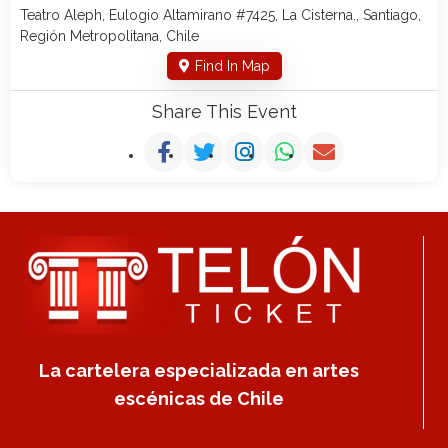
Teatro Aleph, Eulogio Altamirano #7425, La Cisterna., Santiago,
Región Metropolitana, Chile
Find In Map
Share This Event
La cartelera especializada en artes
escénicas de Chile