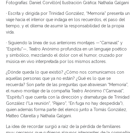
Fotografías: Daniel Corvillón| Ilustración Gráfica: Nathalia Galgani
· Escrita y dirigida por Trinidad González, “Memoria” presenta un
viaje hacia el interior que indaga en los recuerdos, el paso del
tiempo, y el dilema de asumir la responsabilidad de la propia
vida.
· Siguiendo la línea de sus anteriores montajes —“Carnaval” y
“Espíritu”—, Teatro Anónimo profundiza en un lenguaje poético
y simbólico, mezclando el dolor con el humor, cruzado por
música en vivo interpretada por los mismos actores.
¿Dónde queda lo que existió? ¿Cómo nos comunicamos con
aquellas personas que ya no están? ¿Qué es lo que se
recuerda? Son parte de las preguntas que atraviesan “Memoria”,
el nuevo montaje de la compañía Teatro Anónimo (“Carnaval”,
“Espíritu”) que cuenta con la dirección y dramaturgia de Trinidad
González (“La reunión”, “Pájaro”, “En fuga no hay despedida”),
quien además forma parte del elenco junto a Tomás González,
Matteo Citarella y Nathalia Galgani.
La idea de recordar surgió a raíz de la pérdida de familiares
muy cercanos que sufrieron algunos integrantes de la compañía