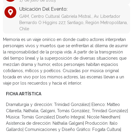
17 de julio de 2025
Ubicación Del Evento:
GAM, Centro Cultural Gabriela Mistral., Av. Libertador
Bernardo O Higgins 227, Santiago, Región Metropolitana,
Chile
Memoria es un viaje onírico en donde cuatro actores interpretan
personajes vivos y muertos que se enfrentan al dilema de asumir
la responsabilidad de la propia vida. A partir de la transgresión
del tiempo lineal y la superposición de diversas situaciones que
mezclan drama y humor, estos personajes habitan espacios
cotidianos, míticos y poéticos. Cruzadas por música original
tocada en vivo por los mismos actores, las escenas llevan a un
viaje por los recuerdos y hacia el interior.
FICHA ARTÍSTICA
Dramaturgia y dirección: Trinidad González| Elenco: Matteo
Citarella, Nathalia, Galgani, Tomás González, Trinidad González|
Música: Tomás González| Diseño Integral: Nicole Needham|
Asistencia de dirección: Nathalia Galgani| Producción: Italo
Gallardo| Comunicaciones y Diseño Gráfico: Fogata Cultura|