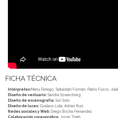
FICHA TÉCNICA
Intérpretes:
Manu Fanego, Sebastián Furman, Pablo Fusco, Juli
Diseño de vestuario:
Sandra Szwarcberg
Diseño de escenografía:
Sol Soto
Diseño de luces:
Gustavo Lista, Adrian Ruiz
Redes sociales y Web:
Diego Bocha Fernandez
Colaboración coreográfica:
Jorge Thefs