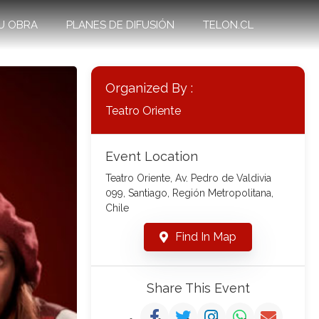
U OBRA
PLANES DE DIFUSIÓN
TELON.CL
Organized By :
Teatro Oriente
Event Location
Teatro Oriente, Av. Pedro de Valdivia
099, Santiago, Región Metropolitana,
Chile
Find In Map
Share This Event