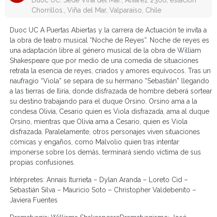
Duoc UC. Sede Viña del Mar., Álvarez 2366, estación
Chorrillos., Viña del Mar, Valparaíso, Chile
Duoc UC A Puertas Abiertas
y la carrera de Actuación te invita a
la obra de teatro musical “Noche de Reyes”. Noche de reyes es
una adaptación libre al género musical de la obra de William
Shakespeare que por medio de una comedia de situaciones
retrata la esencia de reyes, criados y amores equívocos. Tras un
naufragio “Viola” se separa de su hermano “Sebastián” llegando
a las tierras de Iliria, donde disfrazada de hombre deberá sortear
su destino trabajando para el duque Orsino. Orsino ama a la
condesa Olivia, Cesario quien es Viola disfrazada, ama al duque
Orsino, mientras que Olivia ama a Cesario, quien es Viola
disfrazada. Paralelamente, otros personajes viven situaciones
cómicas y engaños, como Malvolio quien tras intentar
imponerse sobre los demás, terminará siendo víctima de sus
propias confusiones.
Intérpretes: Annais Iturrieta – Dylan Aranda – Loreto Cid –
Sebastián Silva – Mauricio Soto – Christopher Valdebenito –
Javiera Fuentes