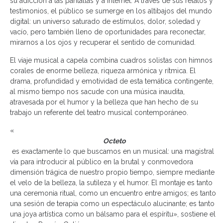
su adicción a las pantallas y a internet. A través de sus relatos y
testimonios, el público se sumerge en los altibajos del mundo
digital: un universo saturado de estímulos, dolor, soledad y
vacío, pero también lleno de oportunidades para reconectar,
mirarnos a los ojos y recuperar el sentido de comunidad.
El viaje musical a capela combina cuadros solistas con himnos
corales de enorme belleza, riqueza armónica y rítmica. El
drama, profundidad y emotividad de esta temática contingente,
al mismo tiempo nos sacude con una música inaudita,
atravesada por el humor y la belleza que han hecho de su
trabajo un referente del teatro musical contemporáneo.
«
Octeto
es exactamente lo que buscamos en un musical: una magistral
vía para introducir al público en la brutal y conmovedora
dimensión trágica de nuestro propio tiempo, siempre mediante
el velo de la belleza, la sutileza y el humor. El montaje es tanto
una ceremonia ritual, como un encuentro entre amigos; es tanto
una sesión de terapia como un espectáculo alucinante; es tanto
una joya artística como un bálsamo para el espíritu», sostiene el