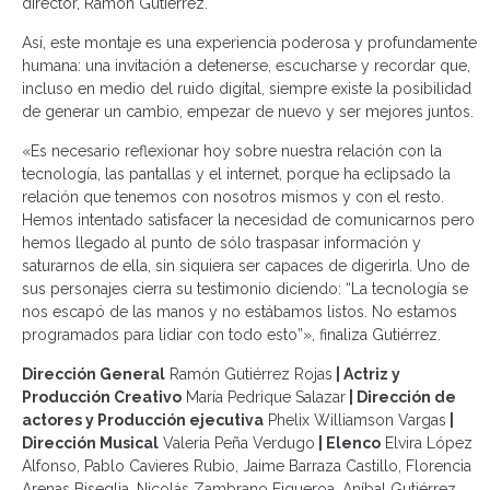
director, Ramón Gutiérrez.
Así, este montaje es una experiencia poderosa y profundamente
humana: una invitación a detenerse, escucharse y recordar que,
incluso en medio del ruido digital, siempre existe la posibilidad
de generar un cambio, empezar de nuevo y ser mejores juntos.
«Es necesario reflexionar hoy sobre nuestra relación con la
tecnología, las pantallas y el internet, porque ha eclipsado la
relación que tenemos con nosotros mismos y con el resto.
Hemos intentado satisfacer la necesidad de comunicarnos pero
hemos llegado al punto de sólo traspasar información y
saturarnos de ella, sin siquiera ser capaces de digerirla. Uno de
sus personajes cierra su testimonio diciendo: “La tecnología se
nos escapó de las manos y no estábamos listos. No estamos
programados para lidiar con todo esto”», finaliza Gutiérrez.
Dirección General
Ramón Gutiérrez Rojas
| Actriz y
Producción Creativo
María Pedrique Salazar
| Dirección de
actores y Producción ejecutiva
Phelix Williamson Vargas
|
Dirección Musical
Valeria Peña Verdugo
| Elenco
Elvira López
Alfonso, Pablo Cavieres Rubio, Jaime Barraza Castillo, Florencia
Arenas Biseglia, Nicolás Zambrano Figueroa, Aníbal Gutiérrez