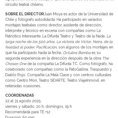
circuito teatral chileno.
SOBRE EL DIRECTOR
Juan Moya es actor de la Universidad de
Chile y fotógrafo autodidacta. Ha participado en variados
montajes teatrales como director, asistente de dirección,
intérprete y técnico en escena con compañías como La
Patriótico Interesante, La Difunta Teatro y Teatro de la Nada.
La
larga noche de los 500 años
,
La victoria de Víctor
,
Neira, de la
fealdad al poder
;
Pacificación,
son algunos de los montajes en
que ha participado hasta la fecha.
Octubre Bomba
es su
segunda experiencia en la dirección después de la obra
The
Chosen One
de la compañía La Difunta TC. Como fotógrafo, ha
colaborado con compañías como la PatoGallina, Traspuesto y
Diablo Rojo, Compañía La Mala Clase y con centros culturales
como Centro Mori, Teatro SIDARTE, Teatro ViajeInmovil, en
reiteradas ocasiones.
COORDENADAS
22 al 31 agosto 2025
viernes y sábado, 20 h; domingos, 19 h
Recomendada para TE +12
Duración: 60 min