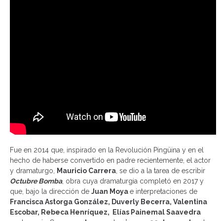
Fue en 2014 que, inspirado en la Revolución Pingüina y en el
hecho de haberse convertido en padre recientemente, el actor
y dramaturgo,
Mauricio Carrera
, se dio a la tarea de escribir
Octubre Bomba
, obra cuya dramaturgia completó en 2017 y
que, bajo la dirección de
Juan Moya
e interpretaciones de
Francisca Astorga González, Duverly Becerra, Valentina
Escobar, Rebeca Henríquez, Elías Painemal Saavedra