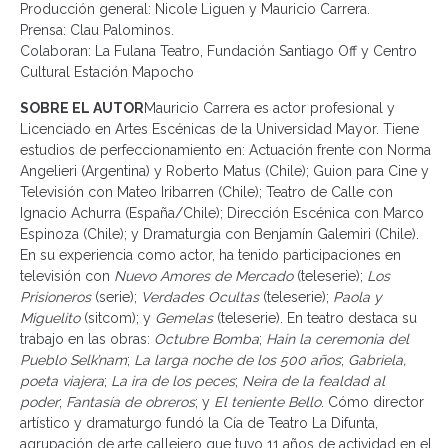
Producción general: Nicole Liguen y Mauricio Carrera.
Prensa: Clau Palominos.
Colaboran: La Fulana Teatro, Fundación Santiago Off y Centro
Cultural Estación Mapocho
SOBRE EL AUTOR
Mauricio Carrera es actor profesional y
Licenciado en Artes Escénicas de la Universidad Mayor. Tiene
estudios de perfeccionamiento en: Actuación frente con Norma
Angelieri (Argentina) y Roberto Matus (Chile); Guion para Cine y
Televisión con Mateo Iribarren (Chile); Teatro de Calle con
Ignacio Achurra (España/Chile); Dirección Escénica con Marco
Espinoza (Chile); y Dramaturgia con Benjamín Galemiri (Chile).
En su experiencia como actor, ha tenido participaciones en
televisión con
Nuevo Amores de Mercado
(teleserie);
Los
Prisioneros
(serie);
Verdades Ocultas
(teleserie);
Paola y
Miguelito
(sitcom); y
Gemelas
(teleserie). En teatro destaca su
trabajo en las obras:
Octubre Bomba
;
Hain la ceremonia del
Pueblo Selk’nam
;
La larga noche de los 500 años
;
Gabriela,
poeta viajera
;
La ira de los peces
;
Neira de la fealdad al
poder
;
Fantasía de obreros
; y
El teniente Bello
. Cómo director
artístico y dramaturgo fundó la Cía de Teatro La Difunta,
agrupación de arte callejero que tuvo 11 años de actividad en el