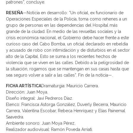
patrones”, concluye.
RESEÑA
—Noticia en desarrollo: “Un oficial, ex funcionario de
Operaciones Especiales de la Policía, toma como rehenes a un
grupo de personas en las dependencias del Hospital más
grande de la ciudad. En medio de las revueltas sociales y la
crisis económica nacional, el Gobierno debe hacer frente a este
curioso caso del Cabo Bomba, un oficial declarado en rebeldía
y acusado de robo con intimidación y de disturbios en el sector
alto de la Capital. Esto se suma a los recientes hechos de
violencia que se viven en las calles. Debido a la peligrosidad de
la situación, rogamos que se mantengan en sus casas hasta que
sea seguro volver a salir a las calles”. Fin de la noticia—.
FICHA ARTÍSTICA
Dramaturgia: Mauricio Carrera.
Dirección: Juan Moya.
Diseño integral: Javi Pedreros Díaz.
Elenco: Francisca Astorga González, Duverly Becerra, Mauricio
Carrera, Valentina Escobar, Rebeca Henríquez y Elías Painemal
Saavedra.
Ambiente sonoro: Juan Moya Pérez.
Realizador audiovisual: Ramón Poveda Arriati.