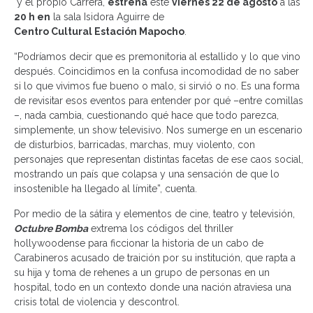
y el propio Carrera,
estrena
este
viernes 22 de agosto
a las
20 h en
la sala Isidora Aguirre de
Centro Cultural Estación Mapocho
.
“Podríamos decir que es premonitoria al estallido y lo que vino
después. Coincidimos en la confusa incomodidad de no saber
si lo que vivimos fue bueno o malo, si sirvió o no. Es una forma
de revisitar esos eventos para entender por qué –entre comillas
–, nada cambia, cuestionando qué hace que todo parezca,
simplemente, un show televisivo. Nos sumerge en un escenario
de disturbios, barricadas, marchas, muy violento, con
personajes que representan distintas facetas de ese caos social,
mostrando un país que colapsa y una sensación de que lo
insostenible ha llegado al límite”, cuenta.
Por medio de la sátira y elementos de cine, teatro y televisión,
Octubre Bomba
extrema los códigos del thriller
hollywoodense para ficcionar la historia de un cabo de
Carabineros acusado de traición por su institución, que rapta a
su hija y toma de rehenes a un grupo de personas en un
hospital, todo en un contexto donde una nación atraviesa una
crisis total de violencia y descontrol.