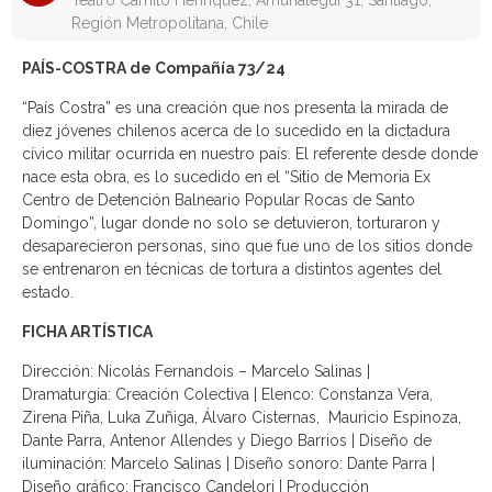
Teatro Camilo Henríquez, Amunátegui 31, Santiago,
Región Metropolitana, Chile
PAÍS-COSTRA de Compañía 73/24
“País Costra” es una creación que nos presenta la mirada de
diez jóvenes chilenos acerca de lo sucedido en la dictadura
cívico militar ocurrida en nuestro país. El referente desde donde
nace esta obra, es lo sucedido en el “Sitio de Memoria Ex
Centro de Detención Balneario Popular Rocas de Santo
Domingo”, lugar donde no solo se detuvieron, torturaron y
desaparecieron personas, sino que fue uno de los sitios donde
se entrenaron en técnicas de tortura a distintos agentes del
estado.
FICHA ARTÍSTICA
Dirección: Nicolás Fernandois – Marcelo Salinas |
Dramaturgia: Creación Colectiva | Elenco: Constanza Vera,
Zirena Piña, Luka Zuñiga, Álvaro Cisternas, Mauricio Espinoza,
Dante Parra, Antenor Allendes y Diego Barrios | Diseño de
iluminación: Marcelo Salinas | Diseño sonoro: Dante Parra |
Diseño gráfico: Francisco Candelori | Producción