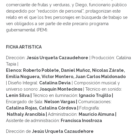
comerciante de frutas y verduras, y Diego, funcionario público
despedido por “reducción de personal”, protagonizan este
relato en el que los tres personajes en búsqueda de trabajo se
ven obligados a ser parte de este precario programa
gubernamental (PEM).
FICHA ARTISTICA
Dirección:
Jesús Urqueta Cazaudehore
| Producción: Catalina
Tapia |
Elenco: Roberto Poblete, Daniel Muñoz, Nicolas Zárate,
Emilia Noguera, Víctor Montero, Juan Carlos Maldonado
| Diseño Integral:
Catalina Devia
| Composición musical y
universo sonoro:
Joaquín Montecinos
| Técnico en sonido:
Lenin Silva |
Técnico en iluminación:
Ignacio Trujillo |
Encargado de Sala:
Nelson Vargas |
Comunicaciones:
Catalina Rojas, Catalina Córdova |
Fotografía:
Nathaly Arancibia |
Administración:
Mauricio Almuna |
Asistente de administración:
Francisca Inostroza
Dirección de
Jesús Urqueta Cazaudehore