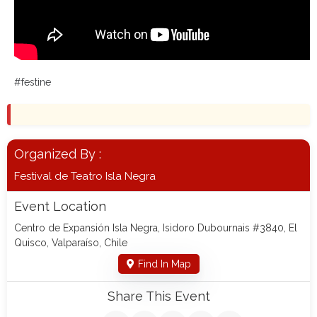
#festine
Organized By :
Festival de Teatro Isla Negra
Event Location
Centro de Expansión Isla Negra, Isidoro Dubournais #3840, El
Quisco, Valparaíso, Chile
Find In Map
Share This Event