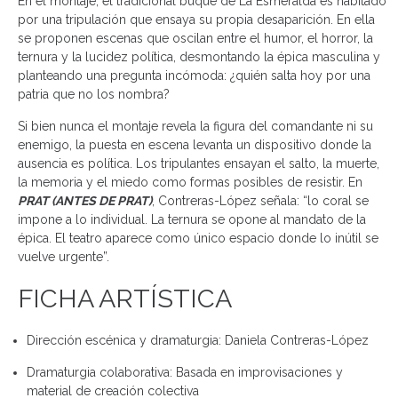
En el montaje, el tradicional buque de La Esmeralda es habitado
por una tripulación que ensaya su propia desaparición. En ella
se proponen escenas que oscilan entre el humor, el horror, la
ternura y la lucidez política, desmontando la épica masculina y
planteando una pregunta incómoda: ¿quién salta hoy por una
patria que no los nombra?
Si bien nunca el montaje revela la figura del comandante ni su
enemigo, la puesta en escena levanta un dispositivo donde la
ausencia es política. Los tripulantes ensayan el salto, la muerte,
la memoria y el miedo como formas posibles de resistir. En
PRAT (ANTES DE PRAT)
, Contreras-López señala: “lo coral se
impone a lo individual. La ternura se opone al mandato de la
épica. El teatro aparece como único espacio donde lo inútil se
vuelve urgente”.
FICHA ARTÍSTICA
Dirección escénica y dramaturgia: Daniela Contreras-López
Dramaturgia colaborativa: Basada en improvisaciones y
material de creación colectiva