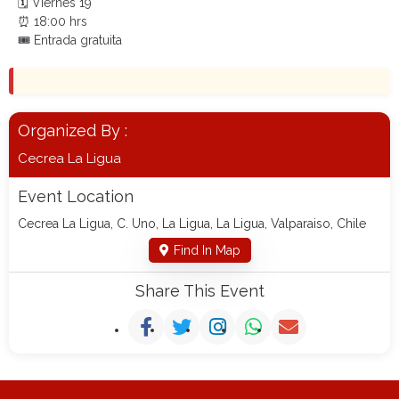
🗓️ Viernes 19
⏰ 18:00 hrs
🎟️ Entrada gratuita
Organized By :
Cecrea La Ligua
Event Location
Cecrea La Ligua, C. Uno, La Ligua, La Ligua, Valparaiso, Chile
Find In Map
Share This Event