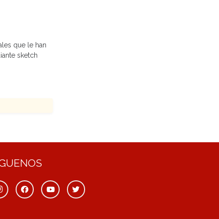
ales que le han
iante sketch
ÍGUENOS