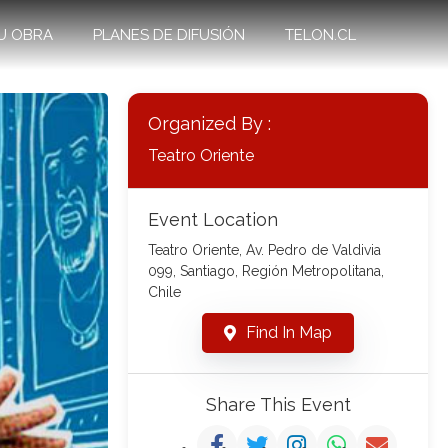
U OBRA
PLANES DE DIFUSIÓN
TELON.CL
Organized By :
Teatro Oriente
Event Location
Teatro Oriente, Av. Pedro de Valdivia
099, Santiago, Región Metropolitana,
Chile
Find In Map
Share This Event