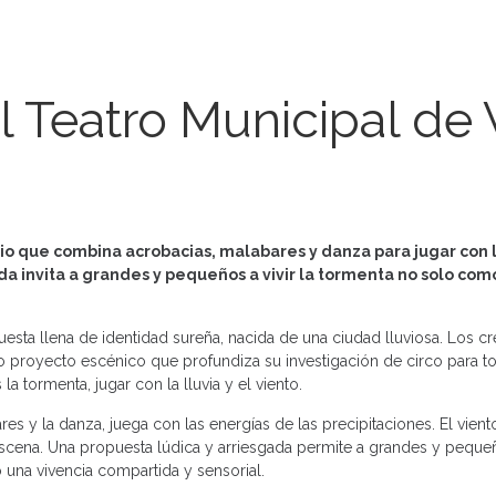
l Teatro Municipal de 
opio que combina acrobacias, malabares y danza para jugar con 
da invita a grandes y pequeños a vivir la tormenta no solo co
uesta llena de identidad sureña, nacida de una ciudad lluviosa. Los c
proyecto escénico que profundiza su investigación de circo para tod
 tormenta, jugar con la lluvia y el viento.
s y la danza, juega con las energías de las precipitaciones. El viento,
 escena. Una propuesta lúdica y arriesgada permite a grandes y pequ
una vivencia compartida y sensorial.