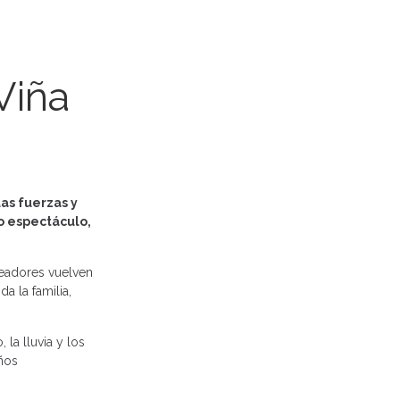
Viña
las fuerzas y
mo espectáculo,
readores vuelven
a la familia,
 la lluvia y los
eños