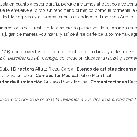
sta en cuanto a escenografía, porque invitamos al público a volver a l
a que te envuelve el circo. Un fenómeno climático como la tormenta l
dad, la sorpresa y el juego», cuenta el codirector Francisco Arrazola
ngreso a la sala, realizando dinámicas que activen la resonancia emo
a jugar, de manera voluntaria, y así sentirse parte de la tormenta», ag
 2019 con proyectos que combinan el circo, la danza y el teatro. Ent
23),
Descifrar
(2024),
Contigo
, co-creación ciudadana (2025) y
Torme
Quito |
Directora
Alluitz Riezu Garcia |
Elenco de artistas circense
 Díaz Valenzuela |
Compositor Musical
Pablo Mura Leal |
ador de iluminación
Gustavo Pavez Molina |
Comunicaciones
Dieg
o, pero desde la escena la invitamos a vivir desde la curiosidad, la