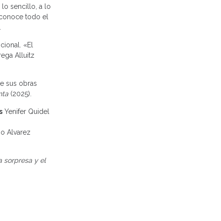
o sencillo, a lo
a conoce todo el
.
cional. «El
rega Alluitz
re sus obras
nta
(2025).
s
Yenifer Quidel
o Alvarez
 sorpresa y el