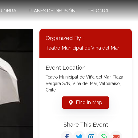
U OBRA
PLANES DE DIFUSIÓN
TELON.CL
Organized By :
Teatro Municipal de Viña del Mar
Event Location
Teatro Municipal de Viña del Mar, Plaza
Vergara S/N, Viña del Mar, Valparaíso,
Chile
Find In Map
Share This Event