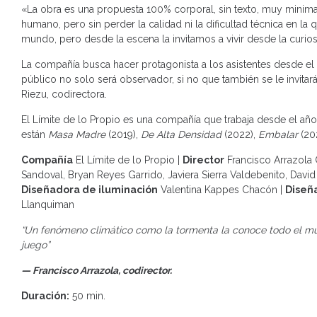
«La obra es una propuesta 100% corporal, sin texto, muy minimali
humano, pero sin perder la calidad ni la dificultad técnica en l
mundo, pero desde la escena la invitamos a vivir desde la curiosi
La compañía busca hacer protagonista a los asistentes desde el i
público no solo será observador, si no que también se le invitará 
Riezu, codirectora.
El Límite de lo Propio es una compañía que trabaja desde el año
están
Masa Madre
(2019),
De Alta Densidad
(2022),
Embalar
(20
Compañía
El Límite de lo Propio |
Director
Francisco Arrazola 
Sandoval, Bryan Reyes Garrido, Javiera Sierra Valdebenito, David
Diseñadora de iluminación
Valentina Kappes Chacón |
Diseñ
Llanquiman
“Un fenómeno climático como la tormenta la conoce todo el mund
juego”
— Francisco Arrazola, codirector.
Duración:
50 min.