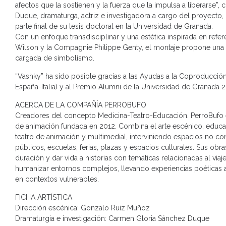
afectos que la sostienen y la fuerza que la impulsa a liberarse
Duque, dramaturga, actriz e investigadora a cargo del proyecto,
parte final de su tesis doctoral en la Universidad de Granada.
Con un enfoque transdisciplinar y una estética inspirada en re
Wilson y la Compagnie Philippe Genty, el montaje propone una e
cargada de simbolismo.
“Vashky” ha sido posible gracias a las Ayudas a la Coproducció
España-Italia) y al Premio Alumni de la Universidad de Granada
ACERCA DE LA COMPAÑÍA PERROBUFO
Creadores del concepto Medicina-Teatro-Educación. PerroBufo 
de animación fundada en 2012. Combina el arte escénico, educac
teatro de animación y multimedial, interviniendo espacios no c
públicos, escuelas, ferias, plazas y espacios culturales. Sus obr
duración y dar vida a historias con temáticas relacionadas al viaj
humanizar entornos complejos, llevando experiencias poéticas a
en contextos vulnerables.
FICHA ARTÍSTICA
Dirección escénica: Gonzalo Ruiz Muñoz
Dramaturgia e investigación: Carmen Gloria Sánchez Duque