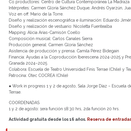
Co productores: Centro de Cultura Contemporánea La Madraza 
Intérpretes: Carmen Gloria Sánchez Duque, Andrés Oyarzún, Ju
Voz en off: Mario de la Torre.
Diseño y realización escenográfica e iluminación: Eduardo Jimé
Diseño y realización de vestuario: Nicoletta Fuentealba
Mapping: Alicia Arias-Camisón Coello
Composición musical: Carlos Canales Sierra
Producción general: Carmen Gloria Sánchez
Asistencia de producción y prensa: Camila Pérez Bidegain
Financia: Ayudas a la Coproducción Iberescena 2024-2025 y Pre
Granada 2024–2025
Colabora: Escuela de Teatro Universidad Finis Terrae (Chile) y Te
Patrocina: Otec COCREA (Chile)
● Work in progress 1 y 2 de agosto, Sala Jorge Díaz – Escuela de
Terrae.
COORDENADAS
1 y 2 de agosto: 1era función 18:30 hrs, 2da función 20 hrs.
Actividad gratuita desde los 16 años.
Reserva de entradas