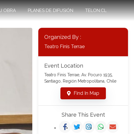
U OBRA
PLANES DE DIFUSIÓN
TELON.CL
Organized By :
Teatro Finis Terrae
Event Location
Teatro Finis Terrae, Av. Pocuro 1935,
Santiago, Región Metropolitana, Chile
Find In Map
Share This Event