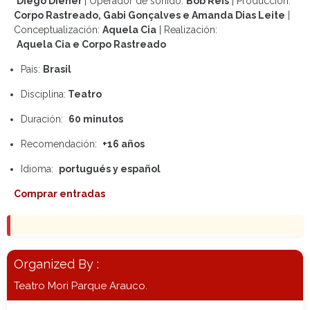
Diego Diener
|
Operador de sonido:
Bob Reis
|
Producción:
Corpo Rastreado, Gabi Gonçalves e Amanda Dias Leite
|
Conceptualización:
Aquela Cia
|
Realización:
Aquela Cia e Corpo Rastreado
País:
Brasil
Disciplina:
Teatro
Duración:
60 minutos
Recomendación:
+16 años
Idioma:
portugués y español
Comprar entradas
Organized By :
Teatro Mori Parque Arauco.