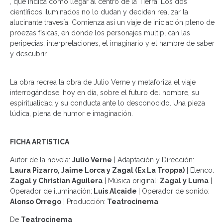
, que indica cómo llegar al centro de la Tierra. Los dos
científicos iluminados no lo dudan y deciden realizar la
alucinante travesía. Comienza así un viaje de iniciación pleno de
proezas físicas, en donde los personajes multiplican las
peripecias, interpretaciones, el imaginario y el hambre de saber
y descubrir.
La obra recrea la obra de Julio Verne y metaforiza el viaje
interrogándose, hoy en día, sobre el futuro del hombre, su
espiritualidad y su conducta ante lo desconocido. Una pieza
lúdica, plena de humor e imaginación.
FICHA ARTISTICA
Autor de la novela:
Julio Verne
| Adaptación y Dirección:
Laura Pizarro, Jaime Lorca y Zagal (Ex La Troppa)
| Elenco:
Zagal y Christian Aguilera
| Música original:
Zagal y Luma
|
Operador de iluminación:
Luis Alcaide
| Operador de sonido:
Alonso Orrego
| Producción:
Teatrocinema
De
Teatrocinema