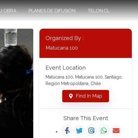
U OBRA
PLANES DE DIFUSIÓN
TELON.CL
Organized By :
Matucana 100
Event Location
Matucana 100, Matucana 100, Santiago,
Región Metropolitana, Chile
Find In Map
Share This Event