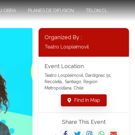
U OBRA
PLANES DE DIFUSIÓN
TELON.CL
Organized By :
Teatro Lospleimovil
Event Location
Teatro Lospleimovil, Dardignac 91,
Recoleta,, Santiago, Región
Metropolitana, Chile
Find In Map
Share This Event