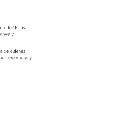
heredó? Estas
ranwa y
 la de quienes
inos recorridos y