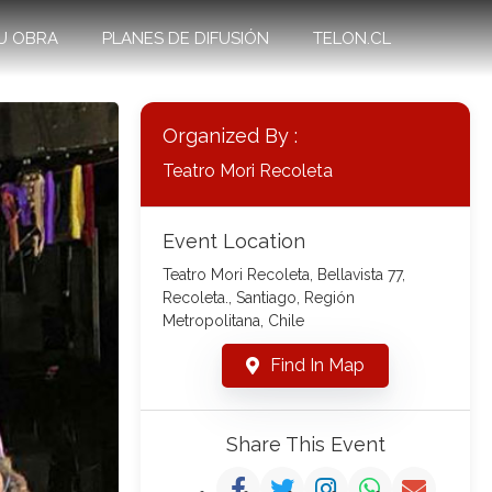
U OBRA
PLANES DE DIFUSIÓN
TELON.CL
Organized By :
Teatro Mori Recoleta
Event Location
Teatro Mori Recoleta, Bellavista 77,
Recoleta., Santiago, Región
Metropolitana, Chile
Find In Map
Share This Event