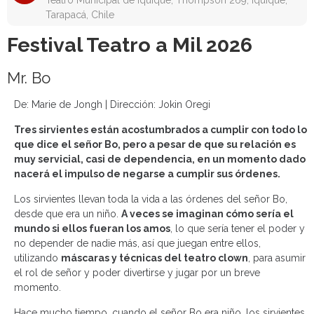
Teatro Municipal de Iquique, Thompson 269, Iquique,
Tarapacá, Chile
Festival Teatro a Mil 2026
Mr. Bo
De: Marie de Jongh | Dirección: Jokin Oregi
Tres sirvientes están acostumbrados a cumplir con todo lo
que dice el señor Bo, pero a pesar de que su relación es
muy servicial, casi de dependencia, en un momento dado
nacerá el impulso de negarse a cumplir sus órdenes.
Los sirvientes llevan toda la vida a las órdenes del señor Bo,
desde que era un niño.
A veces se imaginan cómo sería el
mundo si ellos fueran los amos
, lo que sería tener el poder y
no depender de nadie más, así que juegan entre ellos,
utilizando
máscaras y técnicas del teatro clown
, para asumir
el rol de señor y poder divertirse y jugar por un breve
momento.
Hace mucho tiempo, cuando el señor Bo era niño, los sirvientes