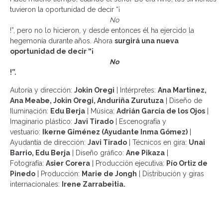
tuvieron la oportunidad de decir “¡
No
!”, pero no lo hicieron, y desde entonces él ha ejercido la
hegemonía durante años. Ahora
surgirá una nueva
oportunidad de decir “¡
No
!”.
Autoría y dirección:
Jokin Oregi
| Intérpretes:
Ana Martinez,
Ana Meabe, Jokin Oregi, Anduriña Zurutuza
| Diseño de
Iluminación:
Edu Berja
| Música:
Adrián García de los Ojos
|
Imaginario plástico:
Javi Tirado
| Escenografía y
vestuario:
Ikerne Giménez (Ayudante Inma Gómez)
|
Ayudantía de dirección:
Javi Tirado
| Técnicos en gira:
Unai
Barrio, Edu Berja
| Diseño gráfico:
Ane Pikaza
|
Fotografía:
Asier Corera
| Producción ejecutiva:
Pío Ortiz de
Pinedo
| Producción:
Marie de Jongh
| Distribución y giras
internacionales:
Irene Zarrabeitia.